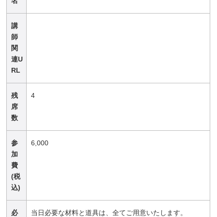
名
講
師
関
連U
RL
残
4
席
数
参
6,000
加
費
(税
込)
必
当日必要な材料と道具は、全てご用意いたします。