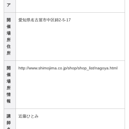
ア
開
愛知県名古屋市中区錦2-5-17
催
場
所
住
所
開
http://www.shimojima.co.jp/shop/shop_list/nagoya.html
催
場
所
情
報
講
近藤ひとみ
師