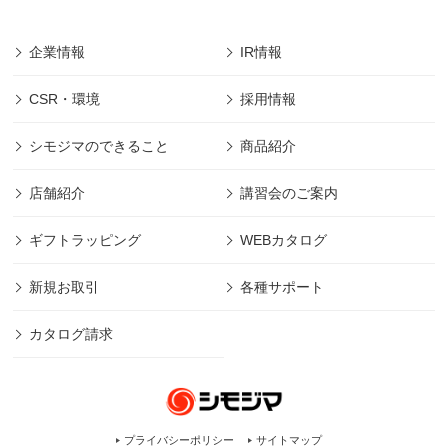
会社シモジマ」において最先端の機能やサービス
を開発・提供するためにのみ利用し、会員個人情
企業情報
IR情報
報の保護に細心の注意を払うものとします。
■本規約の摘要範囲は、「株式会社シモジマ」で提
CSR・環境
採用情報
供されるサービスのみであります。
(範囲は下記、第1項に規定)
シモジマのできること
商品紹介
■本規約に明記された場合を除き、目的以外の利用
は致しません。 (目的は下記、第2項に規定)
店舗紹介
講習会のご案内
■本規約に明記された場合を除き、第三者への開示
は致しません。 (管理は下記、第2項に規定)
ギフトラッピング
WEBカタログ
■その他本規約に規定された方法での適切な管理を
定期的に行ないます。
新規お取引
各種サポート
■「株式会社シモジマ」は利用者の許可なくして、
本規約の変更をすることができます。
カタログ請求
「株式会社シモジマ」が、個人情報取得内容の変
更・利用方法の変更・開示内容の変更等をした際
には、利用者がその内容を知ることができるよ
う、「株式会社シモジマ」ホームページのお知ら
せに公開し、この規約に反映することにより通知
プライバシーポリシー
サイトマップ