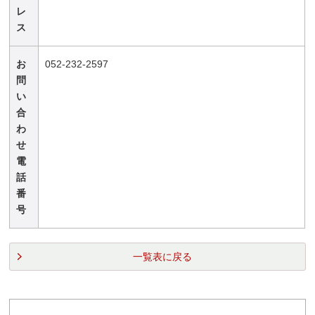
レ
ス
お
052-232-2597
問
い
合
わ
せ
電
話
番
号
一覧表に戻る