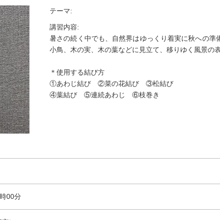
テーマ:
講習内容:
暑さの続く中でも、自然界はゆっくり着実に秋への準
小鳥、木の実、木の葉などに見立て、移りゆく風景の
＊使用する結び方
①あわじ結び ②菜の花結び ③松結び
④葉結び ⑤連続あわじ ⑥枝巻き
時00分