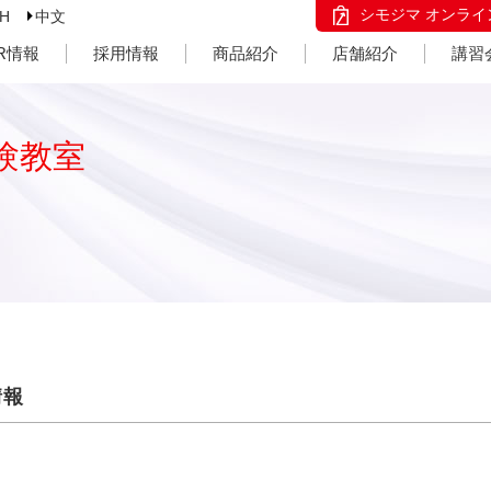
シモジマ オンライ
SH
中文
IR情報
採用情報
商品紹介
店舗紹介
講習
験教室
情報