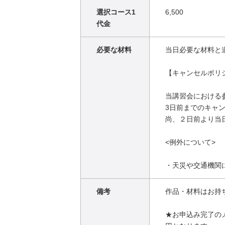
選択コース1
6,500
代金
必要な材料
当日必要な材料と
【キャンセルポリ
当講習会における
3日前までのキャ
尚、２日前より当
<例外について>
・天災や交通機関
備考
作品・材料はお持
★お申込み完了のメ