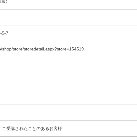
（東京）
5-7
jp/shop/store/storedetail.aspx?store=154519
』ご受講されたことのあるお客様