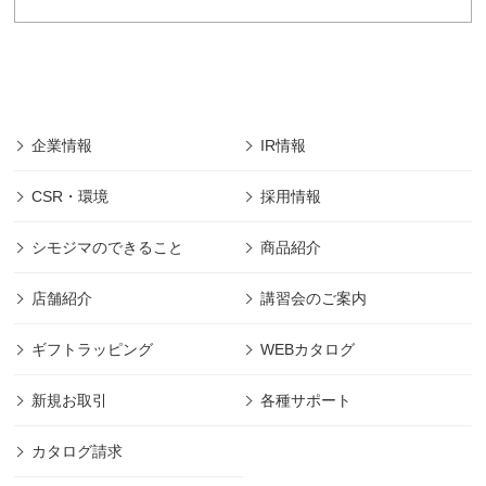
「株式会社シモジマ」の個人情報保護に関する
規約は以下の通りです。
■「株式会社シモジマ」では会員様により登録され
た個人及び団体や法人の情報については、「株式
会社シモジマ」において最先端の機能やサービス
を開発・提供するためにのみ利用し、会員個人情
企業情報
IR情報
報の保護に細心の注意を払うものとします。
■本規約の摘要範囲は、「株式会社シモジマ」で提
CSR・環境
採用情報
供されるサービスのみであります。
(範囲は下記、第1項に規定)
シモジマのできること
商品紹介
■本規約に明記された場合を除き、目的以外の利用
は致しません。 (目的は下記、第2項に規定)
店舗紹介
講習会のご案内
■本規約に明記された場合を除き、第三者への開示
は致しません。 (管理は下記、第2項に規定)
ギフトラッピング
WEBカタログ
■その他本規約に規定された方法での適切な管理を
定期的に行ないます。
新規お取引
各種サポート
■「株式会社シモジマ」は利用者の許可なくして、
本規約の変更をすることができます。
カタログ請求
「株式会社シモジマ」が、個人情報取得内容の変
更・利用方法の変更・開示内容の変更等をした際