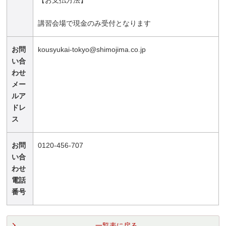
【お支払方法】
講習会場で現金のみ受付となります
お問
kousyukai-tokyo@shimojima.co.jp
い合
わせ
メー
ルア
ドレ
ス
お問
0120-456-707
い合
わせ
電話
番号
一覧表に戻る