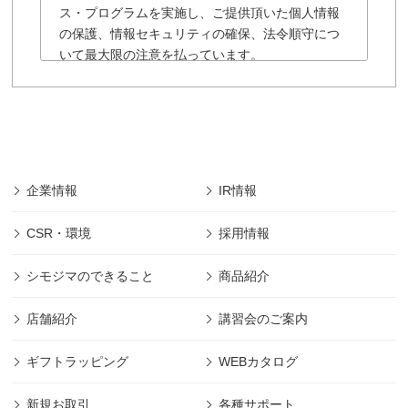
ス・プログラムを実施し、ご提供頂いた個人情報
の保護、情報セキュリティの確保、法令順守につ
いて最大限の注意を払っています。
「株式会社シモジマ」の個人情報保護に関する
規約は以下の通りです。
■「株式会社シモジマ」では会員様により登録され
た個人及び団体や法人の情報については、「株式
会社シモジマ」において最先端の機能やサービス
を開発・提供するためにのみ利用し、会員個人情
企業情報
IR情報
報の保護に細心の注意を払うものとします。
■本規約の摘要範囲は、「株式会社シモジマ」で提
CSR・環境
採用情報
供されるサービスのみであります。
(範囲は下記、第1項に規定)
シモジマのできること
商品紹介
■本規約に明記された場合を除き、目的以外の利用
は致しません。 (目的は下記、第2項に規定)
店舗紹介
講習会のご案内
■本規約に明記された場合を除き、第三者への開示
は致しません。 (管理は下記、第2項に規定)
ギフトラッピング
WEBカタログ
■その他本規約に規定された方法での適切な管理を
定期的に行ないます。
新規お取引
各種サポート