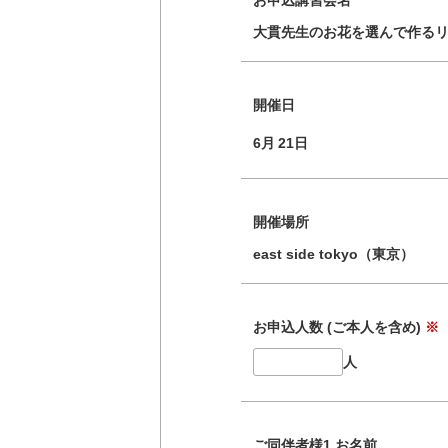
お申込講習会名
大貫先生のお花を選んで作る
開催日
6月
21日
開催場所
east side tokyo（東京）
お申込人数 (ご本人を含め)
※
人
ご同伴者様1 お名前