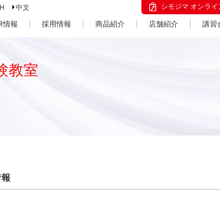
シモジマ オンライ
SH
中文
IR情報
採用情報
商品紹介
店舗紹介
講習
験教室
情報