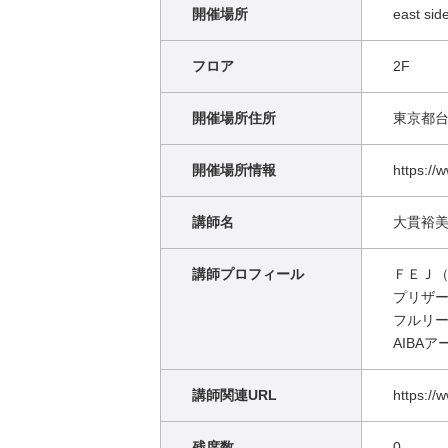
開催場所
east s
フロア
2F
開催場所住所
東京都台
開催場所情報
https://
講師名
大貫裕美
講師プロフィール
ＦＥＪ
プリザ
フルリ
AIBA
講師関連URL
https://
残席数
0