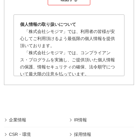
個人情報の取り扱いについて
「株式会社シモジマ」では、利用者の皆様が安
心してご利用頂けるよう最低限の個人情報を提供
頂いております。
「株式会社シモジマ」では、コンプライアン
ス・プログラムを実施し、ご提供頂いた個人情報
の保護、情報セキュリティの確保、法令順守につ
いて最大限の注意を払っています。
「株式会社シモジマ」の個人情報保護に関する
規約は以下の通りです。
■「株式会社シモジマ」では会員様により登録され
た個人及び団体や法人の情報については、「株式
会社シモジマ」において最先端の機能やサービス
を開発・提供するためにのみ利用し、会員個人情
企業情報
IR情報
報の保護に細心の注意を払うものとします。
■本規約の摘要範囲は、「株式会社シモジマ」で提
CSR・環境
採用情報
供されるサービスのみであります。