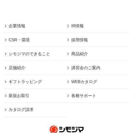
■「株式会社シモジマ」では会員様により登録され
た個人及び団体や法人の情報については、「株式
会社シモジマ」において最先端の機能やサービス
を開発・提供するためにのみ利用し、会員個人情
企業情報
IR情報
報の保護に細心の注意を払うものとします。
■本規約の摘要範囲は、「株式会社シモジマ」で提
CSR・環境
採用情報
供されるサービスのみであります。
(範囲は下記、第1項に規定)
シモジマのできること
商品紹介
■本規約に明記された場合を除き、目的以外の利用
は致しません。 (目的は下記、第2項に規定)
店舗紹介
講習会のご案内
■本規約に明記された場合を除き、第三者への開示
は致しません。 (管理は下記、第2項に規定)
ギフトラッピング
WEBカタログ
■その他本規約に規定された方法での適切な管理を
定期的に行ないます。
新規お取引
各種サポート
■「株式会社シモジマ」は利用者の許可なくして、
本規約の変更をすることができます。
カタログ請求
「株式会社シモジマ」が、個人情報取得内容の変
更・利用方法の変更・開示内容の変更等をした際
には、利用者がその内容を知ることができるよ
う、「株式会社シモジマ」ホームページのお知ら