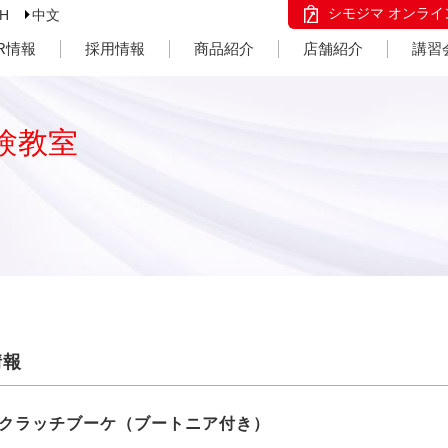
シモジマ オンライ
SH
中文
IR情報
採用情報
商品紹介
店舗紹介
講習
験教室
情報
クラッチブーケ（ブートニア付き）