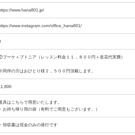
https://www.hana801.jp/
https://www.instagram.com/office_hana801/
0
②ブーケ＋ブトニア（レッスン料金１１，８００円＋造花代実費）
※同伴の方はおひとり様２，５００円頂戴します。
11,800
道具はこちらで用意いたします。
・お持ち帰り用の袋（有料でご用意もございます。）
・領収書は現金のみの発行です