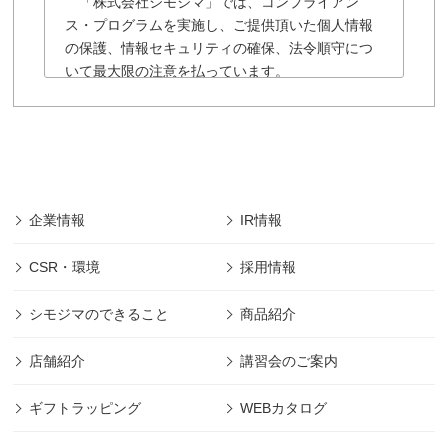
「株式会社シモジマ」では、コンプライアン
ス・プログラムを実施し、ご提供頂いた個人情報
の保護、情報セキュリティの確保、法令順守につ
いて最大限の注意を払っています。
「株式会社シモジマ」の個人情報保護に関する
規約は以下の通りです。
■「株式会社シモジマ」では会員様により登録され
た個人及び団体や法人の情報については、「株式
会社シモジマ」において最先端の機能やサービス
を開発・提供するためにのみ利用し、会員個人情
企業情報
IR情報
報の保護に細心の注意を払うものとします。
■本規約の摘要範囲は、「株式会社シモジマ」で提
CSR・環境
採用情報
供されるサービスのみであります。
(範囲は下記、第1項に規定)
シモジマのできること
商品紹介
■本規約に明記された場合を除き、目的以外の利用
は致しません。 (目的は下記、第2項に規定)
店舗紹介
講習会のご案内
■本規約に明記された場合を除き、第三者への開示
は致しません。 (管理は下記、第2項に規定)
ギフトラッピング
WEBカタログ
■その他本規約に規定された方法での適切な管理を
定期的に行ないます。