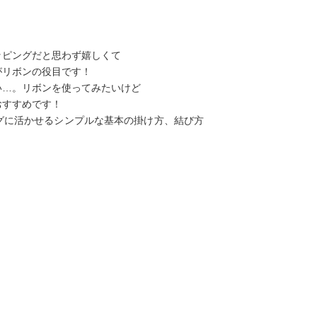
ッピングだと思わず嬉しくて
がリボンの役目です！
い…。リボンを使ってみたいけど
おすすめです！
グに活かせるシンプルな基本の掛け方、結び方
）