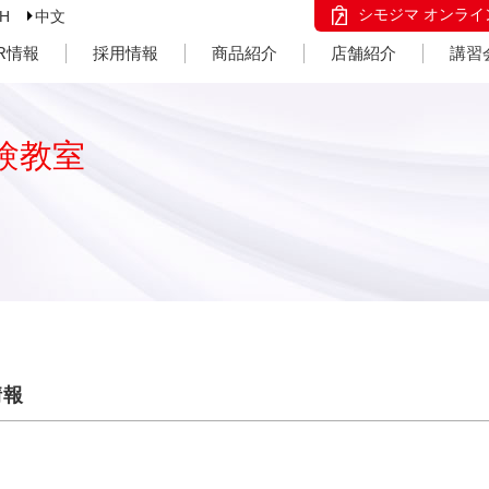
シモジマ オンライ
SH
中文
IR情報
採用情報
商品紹介
店舗紹介
講習
験教室
情報