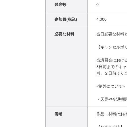
残席数
0
参加費(税込)
4,000
必要な材料
当日必要な材料
【キャンセルポ
当講習会におけ
3日前までのキ
尚、２日前より
<例外について>
・天災や交通機
備考
作品・材料はお