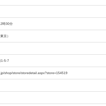
2時30分
yo（東京）
-5-7
a.jp/shop/store/storedetail.aspx?store=154519