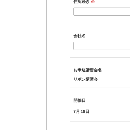
住所続き
※
会社名
お申込講習会名
リボン講習会
開催日
7月
18日