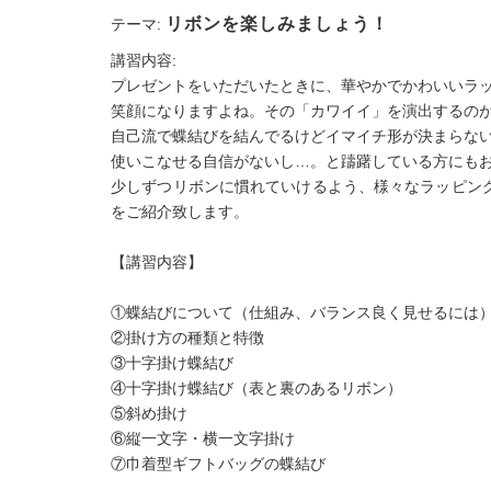
リボンを楽しみましょう！
テーマ:
講習内容:
プレゼントをいただいたときに、華やかでかわいいラ
笑顔になりますよね。その「カワイイ」を演出するの
自己流で蝶結びを結んでるけどイマイチ形が決まらな
使いこなせる自信がないし…。と躊躇している方にも
少しずつリボンに慣れていけるよう、様々なラッピン
をご紹介致します。
【講習内容】
①蝶結びについて（仕組み、バランス良く見せるには
②掛け方の種類と特徴
③十字掛け蝶結び
④十字掛け蝶結び（表と裏のあるリボン）
⑤斜め掛け
⑥縦一文字・横一文字掛け
⑦巾着型ギフトバッグの蝶結び