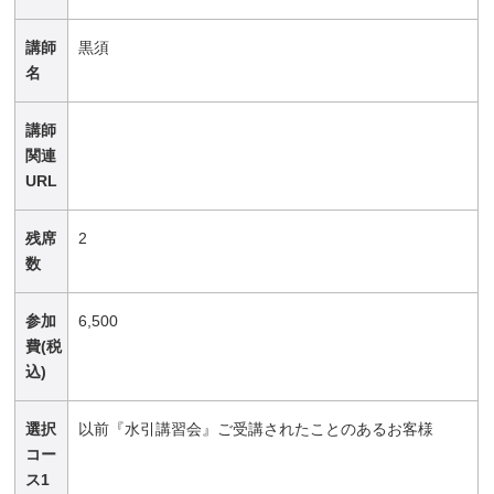
講師
黒須
名
講師
関連
URL
残席
2
数
参加
6,500
費(税
込)
選択
以前『水引講習会』ご受講されたことのあるお客様
コー
ス1