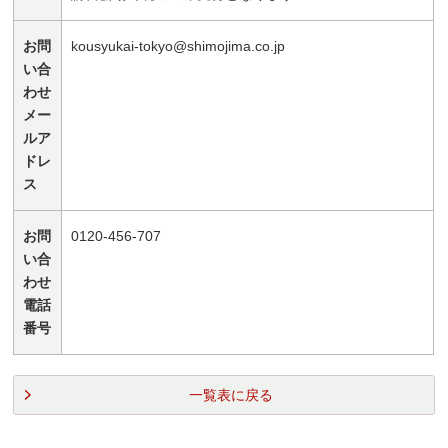
お問
kousyukai-tokyo@shimojima.co.jp
い合
わせ
メー
ルア
ドレ
ス
お問
0120-456-707
い合
わせ
電話
番号
一覧表に戻る