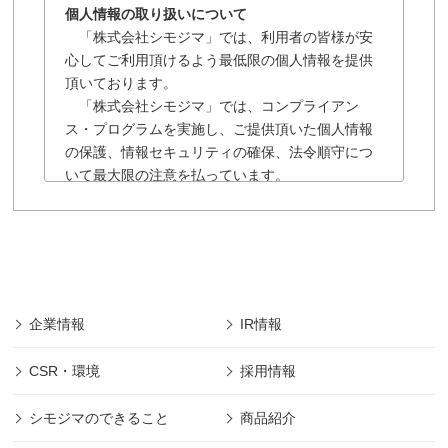
個人情報の取り扱いについて
「株式会社シモジマ」では、利用者の皆様が安
心してご利用頂けるよう最低限の個人情報を提供
頂いております。
「株式会社シモジマ」では、コンプライアン
ス・プログラムを実施し、ご提供頂いた個人情報
の保護、情報セキュリティの確保、法令順守につ
いて最大限の注意を払っています。
「株式会社シモジマ」の個人情報保護に関する
規約は以下の通りです。
■「株式会社シモジマ」では会員様により登録され
た個人及び団体や法人の情報については、「株式
会社シモジマ」において最先端の機能やサービス
を開発・提供するためにのみ利用し、会員個人情
企業情報
IR情報
報の保護に細心の注意を払うものとします。
■本規約の摘要範囲は、「株式会社シモジマ」で提
CSR・環境
採用情報
供されるサービスのみであります。
(範囲は下記、第1項に規定)
シモジマのできること
商品紹介
■本規約に明記された場合を除き、目的以外の利用