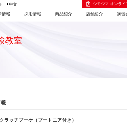
シモジマ オンライ
SH
中文
IR情報
採用情報
商品紹介
店舗紹介
講習
験教室
情報
クラッチブーケ（ブートニア付き）