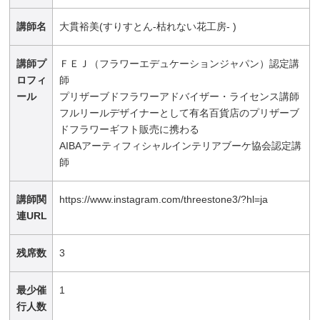
講師名
大貫裕美(すりすとん-枯れない花工房- )
講師プ
ＦＥＪ（フラワーエデュケーションジャパン）認定講
ロフィ
師
ール
プリザーブドフラワーアドバイザー・ライセンス講師
フルリールデザイナーとして有名百貨店のプリザーブ
ドフラワーギフト販売に携わる
AIBAアーティフィシャルインテリアブーケ協会認定講
師
講師関
https://www.instagram.com/threestone3/?hl=ja
連URL
残席数
3
最少催
1
行人数