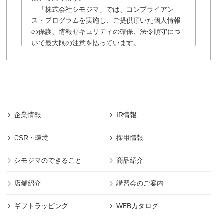
「株式会社シモジマ」では、コンプライアン
ス・プログラムを実施し、ご提供頂いた個人情報
の保護、情報セキュリティの確保、法令順守につ
いて最大限の注意を払っています。
「株式会社シモジマ」の個人情報保護に関する
規約は以下の通りです。
■「株式会社シモジマ」では会員様により登録され
た個人及び団体や法人の情報については、「株式
会社シモジマ」において最先端の機能やサービス
を開発・提供するためにのみ利用し、会員個人情
企業情報
IR情報
報の保護に細心の注意を払うものとします。
■本規約の摘要範囲は、「株式会社シモジマ」で提
CSR・環境
採用情報
供されるサービスのみであります。
(範囲は下記、第1項に規定)
シモジマのできること
商品紹介
■本規約に明記された場合を除き、目的以外の利用
は致しません。 (目的は下記、第2項に規定)
店舗紹介
講習会のご案内
■本規約に明記された場合を除き、第三者への開示
は致しません。 (管理は下記、第2項に規定)
ギフトラッピング
WEBカタログ
■その他本規約に規定された方法での適切な管理を