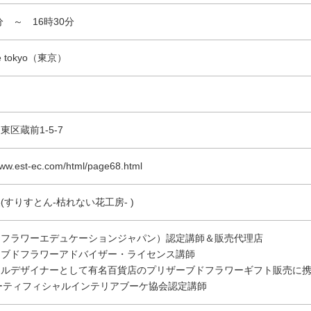
分 ～ 16時30分
ide tokyo（東京）
東区蔵前1-5-7
www.est-ec.com/html/page68.html
(すりすとん-枯れない花工房- )
（フラワーエデュケーションジャパン）認定講師＆販売代理店
ーブドフラワーアドバイザー・ライセンス講師
ールデザイナーとして有名百貨店のプリザーブドフラワーギフト販売に
アーティフィシャルインテリアブーケ協会認定講師