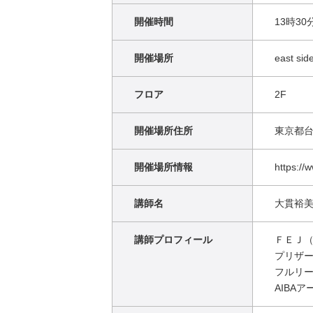
開催時間
13時30
開催場所
east s
フロア
2F
開催場所住所
東京都台
開催場所情報
https://
講師名
大貫裕美
講師プロフィール
ＦＥＪ
プリザ
フルリ
AIBA