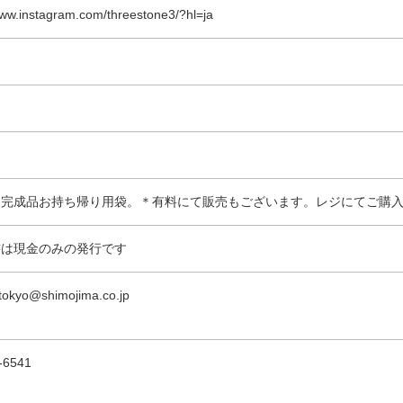
www.instagram.com/threestone3/?hl=ja
 完成品お持ち帰り用袋。＊有料にて販売もございます。レジにてご購
書は現金のみの発行です
tokyo@shimojima.co.jp
-6541