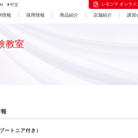
シモジマ オンライ
SH
中文
IR情報
採用情報
商品紹介
店舗紹介
講習
験教室
情報
ブートニア付き）