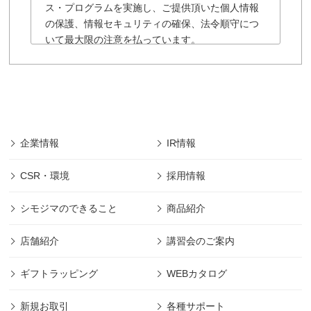
ス・プログラムを実施し、ご提供頂いた個人情報
の保護、情報セキュリティの確保、法令順守につ
いて最大限の注意を払っています。
「株式会社シモジマ」の個人情報保護に関する
規約は以下の通りです。
■「株式会社シモジマ」では会員様により登録され
た個人及び団体や法人の情報については、「株式
会社シモジマ」において最先端の機能やサービス
を開発・提供するためにのみ利用し、会員個人情
企業情報
IR情報
報の保護に細心の注意を払うものとします。
■本規約の摘要範囲は、「株式会社シモジマ」で提
CSR・環境
採用情報
供されるサービスのみであります。
(範囲は下記、第1項に規定)
シモジマのできること
商品紹介
■本規約に明記された場合を除き、目的以外の利用
は致しません。 (目的は下記、第2項に規定)
店舗紹介
講習会のご案内
■本規約に明記された場合を除き、第三者への開示
は致しません。 (管理は下記、第2項に規定)
ギフトラッピング
WEBカタログ
■その他本規約に規定された方法での適切な管理を
定期的に行ないます。
新規お取引
各種サポート
■「株式会社シモジマ」は利用者の許可なくして、