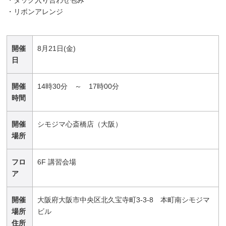
・リボンアレンジ
開催
8月21日(金)
日
開催
14時30分 ～ 17時00分
時間
開催
シモジマ心斎橋店（大阪）
場所
フロ
6F 講習会場
ア
開催
大阪府大阪市中央区北久宝寺町3-3-8 本町南シモジマ
場所
ビル
住所