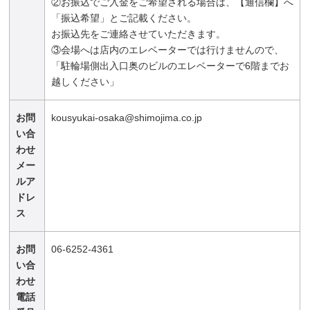
②お振込でご入金をご希望される場合は、【通信欄】へ
「振込希望」とご記載ください。
お振込先をご連絡させていただきます。
③会場へは店内のエレベーターでは行けませんので、
「駐輪場側出入口奥のビルのエレベーターで6階までお
越しください」
お問
kousyukai-osaka@shimojima.co.jp
い合
わせ
メー
ルア
ドレ
ス
お問
06-6252-4361
い合
わせ
電話