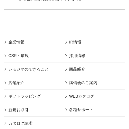
「株式会社シモジマ」の個人情報保護に関する
規約は以下の通りです。
■「株式会社シモジマ」では会員様により登録され
た個人及び団体や法人の情報については、「株式
会社シモジマ」において最先端の機能やサービス
を開発・提供するためにのみ利用し、会員個人情
企業情報
IR情報
報の保護に細心の注意を払うものとします。
■本規約の摘要範囲は、「株式会社シモジマ」で提
CSR・環境
採用情報
供されるサービスのみであります。
(範囲は下記、第1項に規定)
シモジマのできること
商品紹介
■本規約に明記された場合を除き、目的以外の利用
は致しません。 (目的は下記、第2項に規定)
店舗紹介
講習会のご案内
■本規約に明記された場合を除き、第三者への開示
は致しません。 (管理は下記、第2項に規定)
ギフトラッピング
WEBカタログ
■その他本規約に規定された方法での適切な管理を
定期的に行ないます。
新規お取引
各種サポート
■「株式会社シモジマ」は利用者の許可なくして、
本規約の変更をすることができます。
カタログ請求
「株式会社シモジマ」が、個人情報取得内容の変