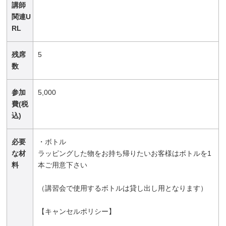
講師
関連U
RL
残席
5
数
参加
5,000
費(税
込)
必要
・ボトル
な材
ラッピングした物をお持ち帰りたいお客様はボトルを1
料
本ご用意下さい
（講習会で使用するボトルは貸し出し用となります）
【キャンセルポリシー】