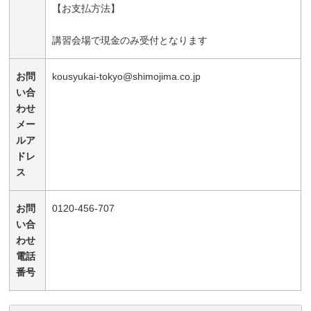
【お支払方法】
講習会場で現金のみ受付となります
お問
kousyukai-tokyo@shimojima.co.jp
い合
わせ
メー
ルア
ドレ
ス
お問
0120-456-707
い合
わせ
電話
番号