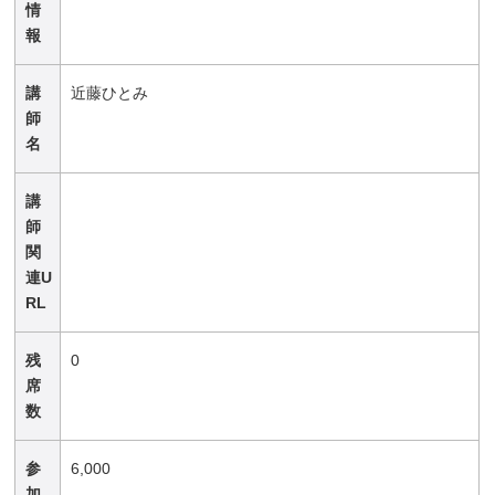
情
報
講
近藤ひとみ
師
名
講
師
関
連U
RL
残
0
席
数
参
6,000
加