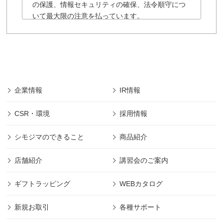
の保護、情報セキュリティの確保、法令順守につ
いて最大限の注意を払っています。
「株式会社シモジマ」の個人情報保護に関する
規約は以下の通りです。
■「株式会社シモジマ」では会員様により登録され
た個人及び団体や法人の情報については、「株式
会社シモジマ」において最先端の機能やサービス
を開発・提供するためにのみ利用し、会員個人情
企業情報
IR情報
報の保護に細心の注意を払うものとします。
■本規約の摘要範囲は、「株式会社シモジマ」で提
CSR・環境
採用情報
供されるサービスのみであります。
(範囲は下記、第1項に規定)
シモジマのできること
商品紹介
■本規約に明記された場合を除き、目的以外の利用
は致しません。 (目的は下記、第2項に規定)
店舗紹介
講習会のご案内
■本規約に明記された場合を除き、第三者への開示
は致しません。 (管理は下記、第2項に規定)
ギフトラッピング
WEBカタログ
■その他本規約に規定された方法での適切な管理を
定期的に行ないます。
新規お取引
各種サポート
■「株式会社シモジマ」は利用者の許可なくして、
本規約の変更をすることができます。