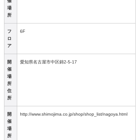
催
場
所
フ
6F
ロ
ア
開
愛知県名古屋市中区錦2-5-17
催
場
所
住
所
開
http://www.shimojima.co.jp/shop/shop_list/nagoya.html
催
場
所