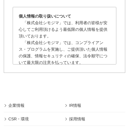
個人情報の取り扱いについて
「株式会社シモジマ」では、利用者の皆様が安
心してご利用頂けるよう最低限の個人情報を提供
頂いております。
「株式会社シモジマ」では、コンプライアン
ス・プログラムを実施し、ご提供頂いた個人情報
の保護、情報セキュリティの確保、法令順守につ
いて最大限の注意を払っています。
「株式会社シモジマ」の個人情報保護に関する
規約は以下の通りです。
■「株式会社シモジマ」では会員様により登録され
た個人及び団体や法人の情報については、「株式
会社シモジマ」において最先端の機能やサービス
を開発・提供するためにのみ利用し、会員個人情
企業情報
IR情報
報の保護に細心の注意を払うものとします。
■本規約の摘要範囲は、「株式会社シモジマ」で提
CSR・環境
採用情報
供されるサービスのみであります。
(範囲は下記、第1項に規定)