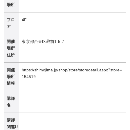
場所
フロ
4F
ア
開催
東京都台東区蔵前1-5-7
場所
住所
開催
https://shimojima.jp/shop/store/storedetail.aspx?store=
場所
154519
情報
講師
名
講師
関連U