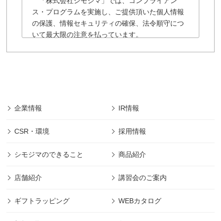
「株式会社シモジマ」では、コンプライアン
ス・プログラムを実施し、ご提供頂いた個人情報
の保護、情報セキュリティの確保、法令順守につ
いて最大限の注意を払っています。
「株式会社シモジマ」の個人情報保護に関する
規約は以下の通りです。
■「株式会社シモジマ」では会員様により登録され
た個人及び団体や法人の情報については、「株式
会社シモジマ」において最先端の機能やサービス
を開発・提供するためにのみ利用し、会員個人情
企業情報
IR情報
報の保護に細心の注意を払うものとします。
■本規約の摘要範囲は、「株式会社シモジマ」で提
CSR・環境
採用情報
供されるサービスのみであります。
(範囲は下記、第1項に規定)
シモジマのできること
商品紹介
■本規約に明記された場合を除き、目的以外の利用
は致しません。 (目的は下記、第2項に規定)
店舗紹介
講習会のご案内
■本規約に明記された場合を除き、第三者への開示
は致しません。 (管理は下記、第2項に規定)
ギフトラッピング
WEBカタログ
■その他本規約に規定された方法での適切な管理を
定期的に行ないます。