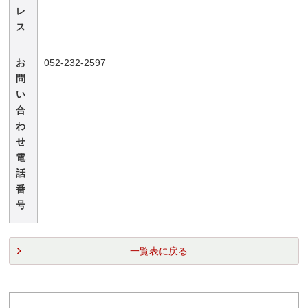
レ
ス
お
052-232-2597
問
い
合
わ
せ
電
話
番
号
一覧表に戻る