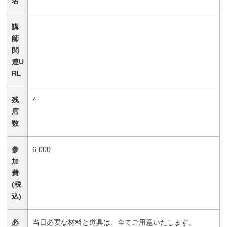
名
講
師
関
連U
RL
残
4
席
数
参
6,000
加
費
(税
込)
必
当日必要な材料と道具は、全てご用意いたします。