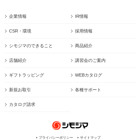
会社シモジマ」において最先端の機能やサービス
を開発・提供するためにのみ利用し、会員個人情
企業情報
IR情報
報の保護に細心の注意を払うものとします。
■本規約の摘要範囲は、「株式会社シモジマ」で提
CSR・環境
採用情報
供されるサービスのみであります。
(範囲は下記、第1項に規定)
シモジマのできること
商品紹介
■本規約に明記された場合を除き、目的以外の利用
は致しません。 (目的は下記、第2項に規定)
店舗紹介
講習会のご案内
■本規約に明記された場合を除き、第三者への開示
は致しません。 (管理は下記、第2項に規定)
ギフトラッピング
WEBカタログ
■その他本規約に規定された方法での適切な管理を
定期的に行ないます。
新規お取引
各種サポート
■「株式会社シモジマ」は利用者の許可なくして、
本規約の変更をすることができます。
カタログ請求
「株式会社シモジマ」が、個人情報取得内容の変
更・利用方法の変更・開示内容の変更等をした際
には、利用者がその内容を知ることができるよ
う、「株式会社シモジマ」ホームページのお知ら
せに公開し、この規約に反映することにより通知
プライバシーポリシー
サイトマップ