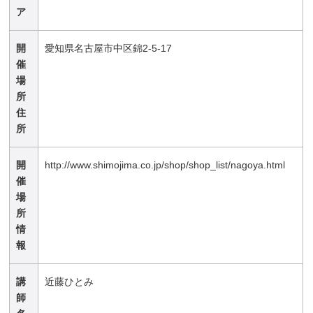
ア
開
愛知県名古屋市中区錦2-5-17
催
場
所
住
所
開
http://www.shimojima.co.jp/shop/shop_list/nagoya.html
催
場
所
情
報
講
近藤ひとみ
師