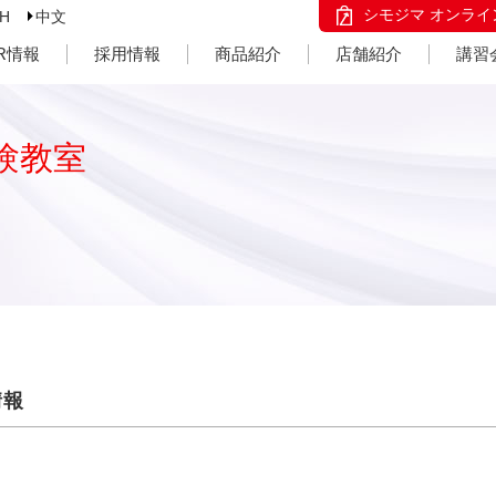
シモジマ オンライ
SH
中文
IR情報
採用情報
商品紹介
店舗紹介
講習
験教室
情報