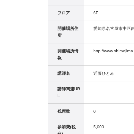
フロア
6F
開催場所住
愛知県名古屋市中区錦2
所
開催場所情
http://www.shimojima.
報
講師名
近藤ひとみ
講師関連UR
L
残席数
0
参加費(税
5,000
込)