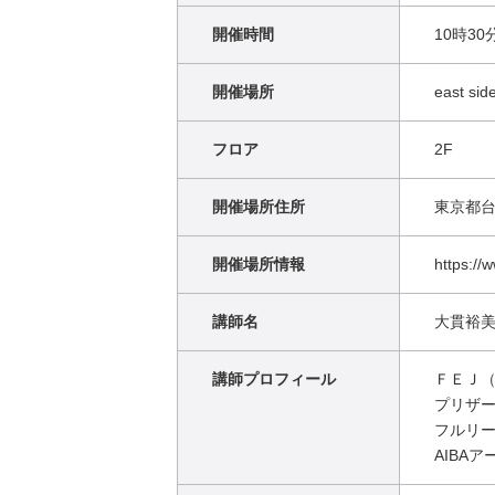
開催時間
10時30
開催場所
east s
フロア
2F
開催場所住所
東京都台
開催場所情報
https://
講師名
大貫裕
講師プロフィール
ＦＥＪ
プリザ
フルリ
AIBA