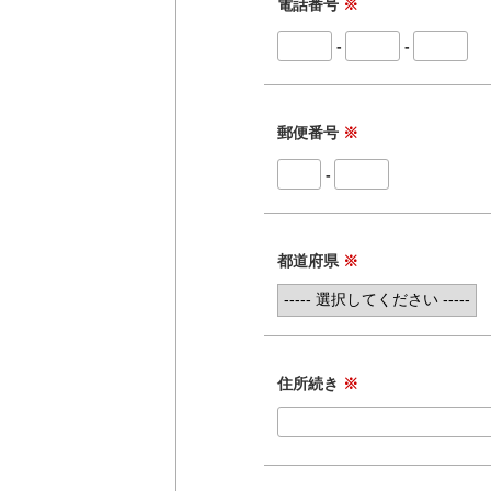
電話番号
※
-
-
郵便番号
※
-
都道府県
※
住所続き
※