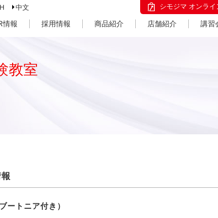
シモジマ オンライ
SH
中文
IR情報
採用情報
商品紹介
店舗紹介
講習
験教室
情報
ブートニア付き）