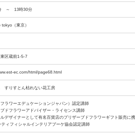
分 ～ 13時30分
ide tokyo（東京）
東区蔵前1-5-7
www.est-ec.com/html/page68.html
美 すりすとん枯れない花工房
（フラワーエデュケーションジャパン）認定講師
ーブドフラワーアドバイザー・ライセンス講師
ールデザイナーとして有名百貨店のプリザーブドフラワーギフト販売に
アーティフィシャルインテリアブーケ協会認定講師