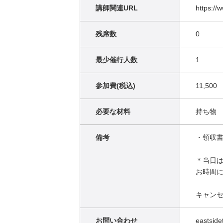
講師関連URL
https://
残席数
0
最少催行人数
1
参加費(税込)
11,500
必要な材料
持ち物
備考
・領収
＊当日
お時間
キャン
お問い合わせ
eastside