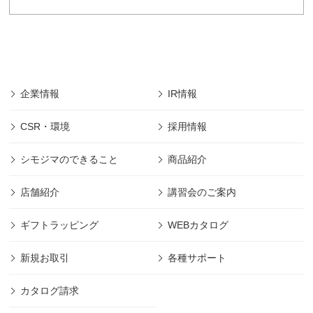
「株式会社シモジマ」の個人情報保護に関する
規約は以下の通りです。
■「株式会社シモジマ」では会員様により登録され
た個人及び団体や法人の情報については、「株式
会社シモジマ」において最先端の機能やサービス
を開発・提供するためにのみ利用し、会員個人情
企業情報
IR情報
報の保護に細心の注意を払うものとします。
■本規約の摘要範囲は、「株式会社シモジマ」で提
CSR・環境
採用情報
供されるサービスのみであります。
(範囲は下記、第1項に規定)
シモジマのできること
商品紹介
■本規約に明記された場合を除き、目的以外の利用
は致しません。 (目的は下記、第2項に規定)
店舗紹介
講習会のご案内
■本規約に明記された場合を除き、第三者への開示
は致しません。 (管理は下記、第2項に規定)
ギフトラッピング
WEBカタログ
■その他本規約に規定された方法での適切な管理を
定期的に行ないます。
新規お取引
各種サポート
■「株式会社シモジマ」は利用者の許可なくして、
本規約の変更をすることができます。
カタログ請求
「株式会社シモジマ」が、個人情報取得内容の変
更・利用方法の変更・開示内容の変更等をした際