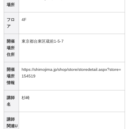
場所
フロ
4F
ア
開催
東京都台東区蔵前1-5-7
場所
住所
開催
https://shimojima.jp/shop/store/storedetail.aspx?store=
場所
154519
情報
講師
杉崎
名
講師
関連U