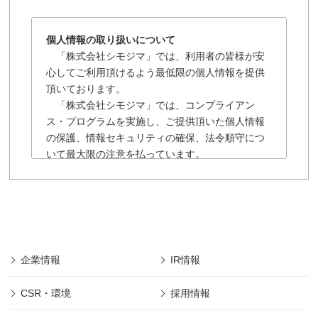
個人情報の取り扱いについて
「株式会社シモジマ」では、利用者の皆様が安
心してご利用頂けるよう最低限の個人情報を提供
頂いております。
「株式会社シモジマ」では、コンプライアン
ス・プログラムを実施し、ご提供頂いた個人情報
の保護、情報セキュリティの確保、法令順守につ
いて最大限の注意を払っています。
「株式会社シモジマ」の個人情報保護に関する
規約は以下の通りです。
■「株式会社シモジマ」では会員様により登録され
た個人及び団体や法人の情報については、「株式
会社シモジマ」において最先端の機能やサービス
を開発・提供するためにのみ利用し、会員個人情
企業情報
IR情報
報の保護に細心の注意を払うものとします。
■本規約の摘要範囲は、「株式会社シモジマ」で提
CSR・環境
採用情報
供されるサービスのみであります。
(範囲は下記、第1項に規定)