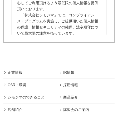
心してご利用頂けるよう最低限の個人情報を提供
頂いております。
「株式会社シモジマ」では、コンプライアン
ス・プログラムを実施し、ご提供頂いた個人情報
の保護、情報セキュリティの確保、法令順守につ
いて最大限の注意を払っています。
「株式会社シモジマ」の個人情報保護に関する
規約は以下の通りです。
■「株式会社シモジマ」では会員様により登録され
た個人及び団体や法人の情報については、「株式
会社シモジマ」において最先端の機能やサービス
を開発・提供するためにのみ利用し、会員個人情
企業情報
IR情報
報の保護に細心の注意を払うものとします。
■本規約の摘要範囲は、「株式会社シモジマ」で提
CSR・環境
採用情報
供されるサービスのみであります。
(範囲は下記、第1項に規定)
シモジマのできること
商品紹介
■本規約に明記された場合を除き、目的以外の利用
は致しません。 (目的は下記、第2項に規定)
店舗紹介
講習会のご案内
■本規約に明記された場合を除き、第三者への開示
は致しません。 (管理は下記、第2項に規定)