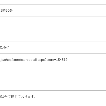
3時30分
-5-7
a.jp/shop/store/storedetail.aspx?store=154519
類は全て揃えております。