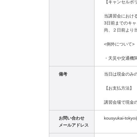
【キャンセルポ
当講習会におけ
3日前までのキ
尚、２日前より
<例外について>
・天災や交通機
備考
当日は現金のみ
【お支払方法】
講習会場で現金
お問い合わせ
kousyukai-tokyo
メールアドレス