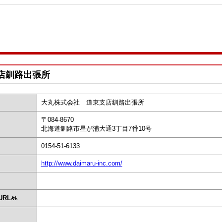
店釧路出張所
大丸株式会社 道東支店釧路出張所
〒084-8670
北海道釧路市星が浦大通3丁目7番10号
0154-51-6133
http://www.daimaru-inc.com/
RL