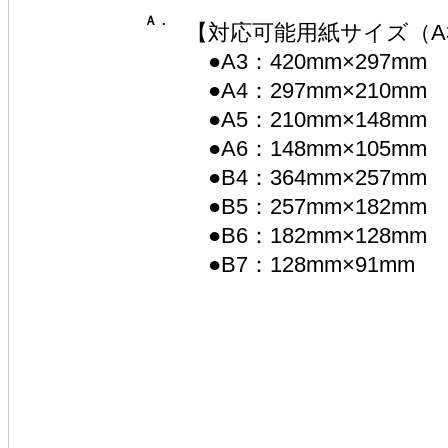
Ａ．
【対応可能用紙サイズ（A
●A3：420mm×297mm
●A4：297mm×210mm
●A5：210mm×148mm
●A6：148mm×105mm
●B4：364mm×257mm
●B5：257mm×182mm
●B6：182mm×128mm
●B7：128mm×91mm