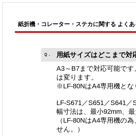
紙折機・コレーター・ステカに関する よくあ
用紙サイズはどこまで対
Ｑ．
A3～B7まで対応可能で
は変ります。
※LF-80NはA4専用機と
LF-S671／S651／S6
幅寸法は、最小92mm、最大
（LF-80NはA4専用機
せん。）