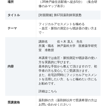
場所
（JR神戸線住吉駅南へ徒歩5分） （
集合研
修のみマップ表示
）
タイトル
[対面開催] 第67回薬剤師実践塾
フィジカルアセスメントを極める
テーマ
－血圧・脈拍の測定から聴診器の使い方ま
で－
講師名 佐々木 直人 先生
所属・職名 神戸薬科大学 医療薬学研究
室 准教授
本講座では血圧・脈拍測定や聴診器の使い
方を実践的に学びます。
内容
基本的な手技から教えて頂けますので、初
学者の方も安心してご受講頂けます。
また、在宅訪問時にフィジカルアセスメン
トを活用したい方、もっと極めたい方にも
お勧めです。
詳細はこちら
薬剤師の方（薬剤師以外で受講希望の方は
受講資格
お問い合わせください）