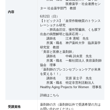
医療薬学・社会連携セン
ター 社会薬学部門 教授
内容
6月2日（日）
【トピックス】「血管作動物質のトランス
レーショナル研究
－肺高血圧症、慢性腎臓病、くも膜下
出血の病態解明と臨床応用－」
講師名 江本 憲昭 先生
所属・職名 神戸薬科大学 臨床薬学
研究室 教授
「美容と医療と薬剤師」
講師名 中嶋 詩央里 先生
所属・職名 一般社団法人 美容薬剤師
協会 理事
「薬剤師のプレコンセプションケアが未来
を変える！！」
講師名 宮原 富士子 先生
所属・職名 特定非営利活動法人
Healthy Aging Projects for Women 理事長
詳細はこちら
薬剤師の方（薬剤師以外で受講希望の方は
受講資格
お問い合わせください）