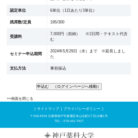
認定単位
6単位（1日あたり3単位）
残席数/定員
195/300
7,000円（前納） ※2日間・テキスト代含
受講料
む
2024年5月29日（水）まで ※延長しまし
セミナー申込期間
た
支払方法
事前振込
>>
画面を閉じる
サイトマップ
プライバシーポリシー
〒658-8558 兵庫県神戸市東灘区本山北町4丁目19番1号
TEL：078-441-7627