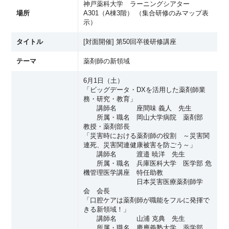
神戸薬科大学 ラーニングシアター
場所
A301（A棟3階） （
集合研修のみマップ表
示
）
タイトル
[対面開催] 第50回卒後研修講座
テーマ
薬剤師の新領域
6月1日（土）
「ビッグデータ・DXを活用した薬剤師業
務・研究・教育」
講師名 座間味 義人 先生
所属・職名 岡山大学病院 薬剤部
教授・薬剤部長
「災害時における薬剤師の役割 ～災害関
連死、災害関連健康被害を防ごう～」
講師名 渡邉 暁洋 先生
所属・職名 兵庫医科大学 医学部 危
機管理医学講座 特任助教
日本災害医療薬剤師学
会 会長
「口腔ケアは薬剤師が職能をフルに発揮で
きる新領域！」
講師名 山浦 克典 先生
所属・職名 慶應義塾大学 薬学部