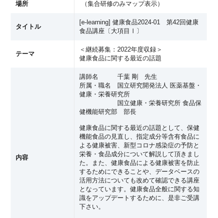
場所
（
集合研修のみマップ表示
）
[e-learning] 健康食品2024-01 第42回健康
タイトル
食品講座〔大項目Ⅰ〕
＜継続募集：2022年度収録＞
テーマ
健康食品に関する最近の話題
講師名 千葉 剛 先生
所属・職名 国立研究開発法人 医薬基盤・
健康・栄養研究所
国立健康・栄養研究所 食品保
健機能研究部 部長
健康食品に関する最近の話題として、保健
機能食品の見直し、指定成分等含有食品に
よる健康被害、新型コロナ感染症の予防と
栄養・食品成分について解説して頂きまし
内容
た。また、健康食品による健康被害を防止
するためにできることや、データベースの
活用方法についても改めて確認できる講座
となっています。健康食品全般に関する知
識をアップデートするために、是非ご受講
下さい。