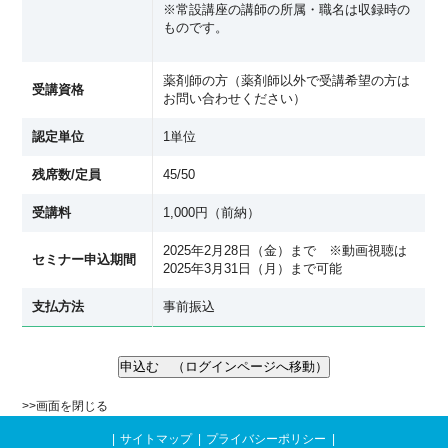
※常設講座の講師の所属・職名は収録時の
ものです。
薬剤師の方（薬剤師以外で受講希望の方は
受講資格
お問い合わせください）
認定単位
1単位
残席数/定員
45/50
受講料
1,000円（前納）
2025年2月28日（金）まで ※動画視聴は
セミナー申込期間
2025年3月31日（月）まで可能
支払方法
事前振込
>>
画面を閉じる
サイトマップ
プライバシーポリシー