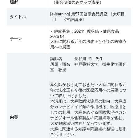
場所
（
集合研修のみマップ表示
）
[e-learning] 第57回健康食品講座 〔大項目
タイトル
Ⅰ〕 《常設講座》
＜継続募集：2024年度収録＞健康食品
2026-04
テーマ
大麻に関わる近年の法改正と今後の医療応
用への展望
講師名 長谷川 潤 先生
所属・職名 神戸薬科大学 衛生化学研究
室 教授
薬剤師がおさえておきたい大麻に関わる近
年の法改正と今後の医療応用への展望につ
いて取り上げました。
本講座は、大麻取締法違反の動向、大麻成
分カンナビノイド類の作用機序、医療用と
しての利用、大麻をめぐる国際状況やカン
内容
ナビジオール含有製品の問題点等を含む、
大変興味深い内容となっています。
大麻に関連する知識や問題点の整理に是非
ご活用下さい。