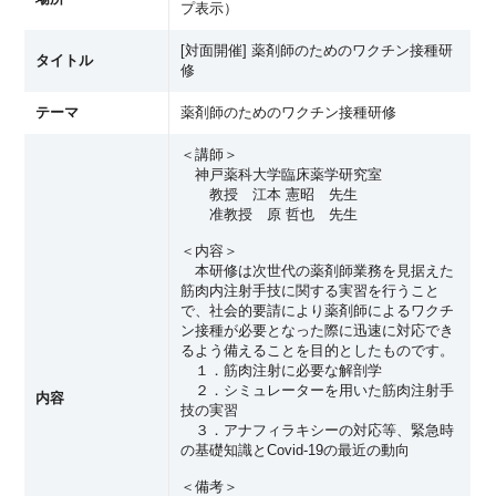
プ表示
）
[対面開催] 薬剤師のためのワクチン接種研
タイトル
修
テーマ
薬剤師のためのワクチン接種研修
＜講師＞
神戸薬科大学臨床薬学研究室
教授 江本 憲昭 先生
准教授 原 哲也 先生
＜内容＞
本研修は次世代の薬剤師業務を見据えた
筋肉内注射手技に関する実習を行うこと
で、社会的要請により薬剤師によるワクチ
ン接種が必要となった際に迅速に対応でき
るよう備えることを目的としたものです。
１．筋肉注射に必要な解剖学
２．シミュレーターを用いた筋肉注射手
内容
技の実習
３．アナフィラキシーの対応等、緊急時
の基礎知識とCovid-19の最近の動向
＜備考＞