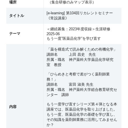
場所
（
集合研修のみマップ表示
）
[e-learning] 第104回リカレントセミナー
タイトル
《常設講座》
＜継続募集：2023年度収録＞生涯研修
テーマ
2025-06
もう一度”医薬品化学”を学び直す
「薬を構造式で読み解くための有機化学」
講師名 上田 昌史 先生
所属・職名 神戸薬科大学薬品化学研究
室 教授
「ひらめきと考察で差がつく薬剤師業
務！」
講師名 富田 淑美 先生
所属・職名 神戸薬科大学総合教育研究セ
ンター 講師
もう一度学び直すシリーズ第４弾となる本
内容
講座では、医薬品化学を取り上げました。
もう一度、医薬品化学の基礎を学び直し、
その知識を薬剤師業務に活用してみません
か？