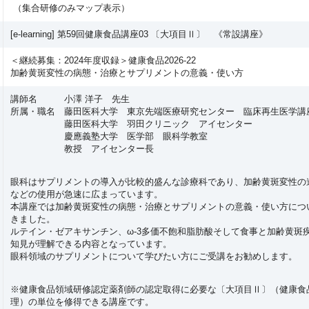
（
集合研修のみマップ表示
）
[e-learning] 第59回健康食品講座03 〔大項目Ⅱ〕 《常設講座》
＜継続募集：2024年度収録＞健康食品2026-22
加齢黄斑変性の病態・治療とサプリメントの意義・使い方
講師名 小澤 洋子 先生
所属・職名 藤田医科大学 東京先端医療研究センター 臨床再生医学講
藤田医科大学 羽田クリニック アイセンター
慶應義塾大学 医学部 眼科学教室
教授 アイセンター長
眼科はサプリメントの導入が比較的盛んな診療科であり、加齢黄斑変性の
などの使用が急速に広まっています。
本講座では加齢黄斑変性の病態・治療とサプリメントの意義・使い方につ
きました。
ルテイン・ゼアキサンチン、ω-3多価不飽和脂肪酸そして食事と加齢黄斑
知見が理解できる内容となっています。
眼科領域のサプリメントについて学びたい方にご受講をお勧めします。
※健康食品領域研修認定薬剤師の認定取得に必要な〔大項目Ⅱ〕（健康食
理）の単位を修得できる講座です。