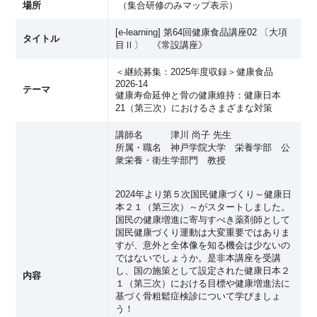
場所
（
集合研修のみマップ表示
）
[e-learning] 第64回健康食品講座02 〔大項
タイトル
目Ⅱ〕 《常設講座》
＜継続募集：2025年度収録＞健康食品
2026-14
テーマ
健康寿命延伸と骨の健康維持：健康日本
21（第三次）におけるさまざまな対策
講師名 津川 尚子 先生
所属・職名 神戸学院大学 栄養学部 公
衆栄養・衛生学部門 教授
2024年より第５次国民健康づくり～健康日
本２１（第三次）～がスタートしました。
国民の健康増進に寄与すべき薬剤師として
国民健康づくり運動は大変重要ではありま
すが、意外と全体像を知る機会は少ないの
ではないでしょうか。是非本講座を受講
し、国の施策として設定された健康日本２
内容
１（第三次）における目標や健康増進法に
基づく骨粗鬆症検診について学びましょ
う！