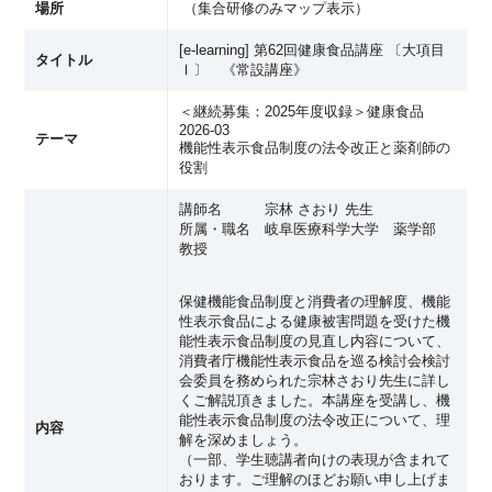
場所
（
集合研修のみマップ表示
）
[e-learning] 第62回健康食品講座 〔大項目
タイトル
Ⅰ〕 《常設講座》
＜継続募集：2025年度収録＞健康食品
2026-03
テーマ
機能性表示食品制度の法令改正と薬剤師の
役割
講師名 宗林 さおり 先生
所属・職名 岐阜医療科学大学 薬学部
教授
保健機能食品制度と消費者の理解度、機能
性表示食品による健康被害問題を受けた機
能性表示食品制度の見直し内容について、
消費者庁機能性表示食品を巡る検討会検討
会委員を務められた宗林さおり先生に詳し
くご解説頂きました。本講座を受講し、機
能性表示食品制度の法令改正について、理
内容
解を深めましょう。
（一部、学生聴講者向けの表現が含まれて
おります。ご理解のほどお願い申し上げま