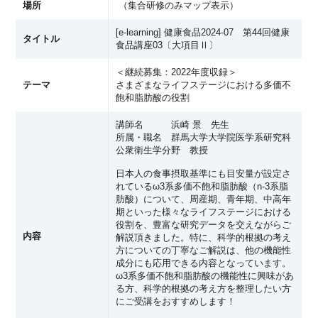
場所
（
集合研修のみマップ表示
）
[e-learning] 健康食品2024-07 第44回健康
タイトル
食品講座03〔大項目Ⅱ〕
＜継続募集：2022年度収録＞
テーマ
さまざまなライフステージにおける多価不
飽和脂肪酸の役割
講師名 浜崎 景 先生
所属・職名 群馬大学大学院医学系研究科
公衆衛生学分野 教授
日本人の食事摂取基準にも目安量が設定さ
れているω3系多価不飽和脂肪酸（n-3系脂
肪酸）について、周産期、青年期、中高年
期といった様々なライフステージにおける
役割を、豊富な研究データを交えながらご
内容
解説頂きました。特に、科学的根拠の考え
方についての丁寧なご解説は、他の機能性
成分にも応用できる内容となっています。
ω3系多価不飽和脂肪酸の機能性に興味があ
る方、科学的根拠の考え方を整理したい方
にご受講をおすすめします！