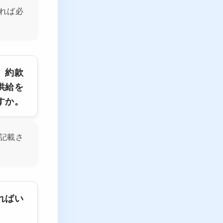
れば必
、約款
供給を
すか。
記載さ
ればい