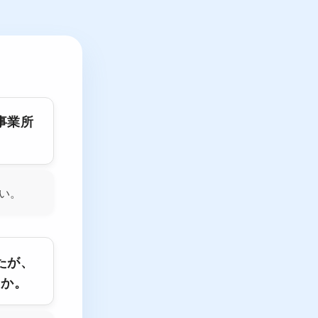
事業所
い。
たが、
すか。