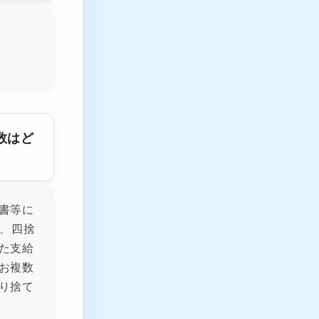
数はど
書等に
ば、四捨
た支給
お複数
り捨て