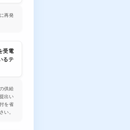
に再発
を受電
いるテ
の供給
提出い
付を省
さい。