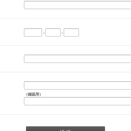
-
-
（確認用）