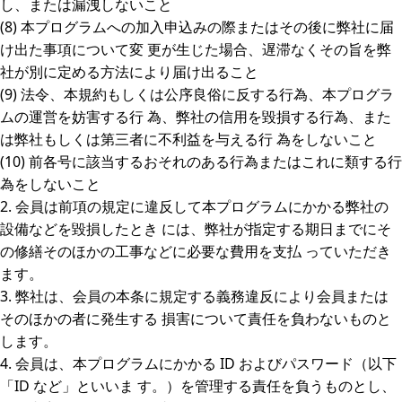
し、または漏洩しないこと
(8) 本プログラムへの加入申込みの際またはその後に弊社に届
け出た事項について変 更が生じた場合、遅滞なくその旨を弊
社が別に定める方法により届け出ること
(9) 法令、本規約もしくは公序良俗に反する行為、本プログラ
ムの運営を妨害する行 為、弊社の信用を毀損する行為、また
は弊社もしくは第三者に不利益を与える行 為をしないこと
(10) 前各号に該当するおそれのある行為またはこれに類する行
為をしないこと
2. 会員は前項の規定に違反して本プログラムにかかる弊社の
設備などを毀損したとき には、弊社が指定する期日までにそ
の修繕そのほかの工事などに必要な費用を支払 っていただき
ます。
3. 弊社は、会員の本条に規定する義務違反により会員または
そのほかの者に発生する 損害について責任を負わないものと
します。
4. 会員は、本プログラムにかかる ID およびパスワード（以下
「ID など」といいま す。）を管理する責任を負うものとし、