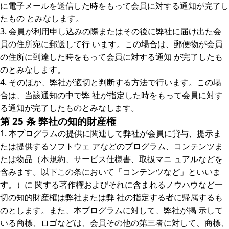
に電子メールを送信した時をもって会員に対する通知が完了し
たもの とみなします。
3. 会員が利用申し込みの際またはその後に弊社に届け出た会
員の住所宛に郵送して行 います。この場合は、郵便物が会員
の住所に到達した時をもって会員に対する通知 が完了したも
のとみなします。
4. そのほか、弊社が適切と判断する方法で行います。この場
合は、当該通知の中で弊 社が指定した時をもって会員に対す
る通知が完了したものとみなします。
第 25 条 弊社の知的財産権
1. 本プログラムの提供に関連して弊社が会員に貸与、提示ま
たは提供するソフトウェ アなどのプログラム、コンテンツま
たは物品（本規約、サービス仕様書、取扱マニ ュアルなどを
含みます。以下この条において「コンテンツなど」といいま
す。）に 関する著作権およびそれに含まれるノウハウなど一
切の知的財産権は弊社または弊 社の指定する者に帰属するも
のとします。また、本プログラムに対して、弊社が掲 示して
いる商標、ロゴなどは、会員その他の第三者に対して、商標、