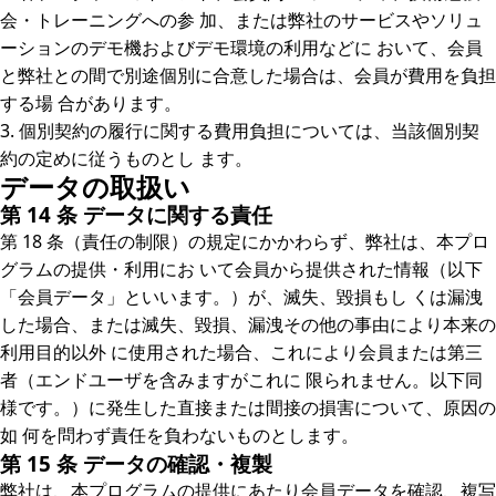
会・トレーニングへの参 加、または弊社のサービスやソリュ
ーションのデモ機およびデモ環境の利用などに おいて、会員
と弊社との間で別途個別に合意した場合は、会員が費用を負担
する場 合があります。
3. 個別契約の履行に関する費用負担については、当該個別契
約の定めに従うものとし ます。
データの取扱い
第 14 条 データに関する責任
第 18 条（責任の制限）の規定にかかわらず、弊社は、本プロ
グラムの提供・利用にお いて会員から提供された情報（以下
「会員データ」といいます。）が、滅失、毀損もし くは漏洩
した場合、または滅失、毀損、漏洩その他の事由により本来の
利用目的以外 に使用された場合、これにより会員または第三
者（エンドユーザを含みますがこれに 限られません。以下同
様です。）に発生した直接または間接の損害について、原因の
如 何を問わず責任を負わないものとします。
第 15 条 データの確認・複製
弊社は、本プログラムの提供にあたり会員データを確認、複写