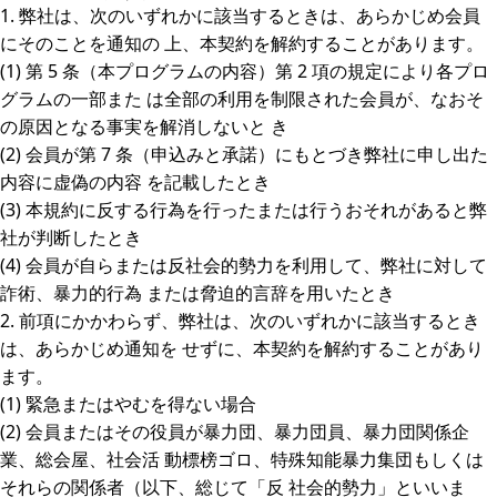
1. 弊社は、次のいずれかに該当するときは、あらかじめ会員
にそのことを通知の 上、本契約を解約することがあります。
(1) 第 5 条（本プログラムの内容）第 2 項の規定により各プロ
グラムの一部また は全部の利用を制限された会員が、なおそ
の原因となる事実を解消しないと き
(2) 会員が第 7 条（申込みと承諾）にもとづき弊社に申し出た
内容に虚偽の内容 を記載したとき
(3) 本規約に反する行為を行ったまたは行うおそれがあると弊
社が判断したとき
(4) 会員が自らまたは反社会的勢力を利用して、弊社に対して
詐術、暴力的行為 または脅迫的言辞を用いたとき
2. 前項にかかわらず、弊社は、次のいずれかに該当するとき
は、あらかじめ通知を せずに、本契約を解約することがあり
ます。
(1) 緊急またはやむを得ない場合
(2) 会員またはその役員が暴力団、暴力団員、暴力団関係企
業、総会屋、社会活 動標榜ゴロ、特殊知能暴力集団もしくは
それらの関係者（以下、総じて「反 社会的勢力」といいま