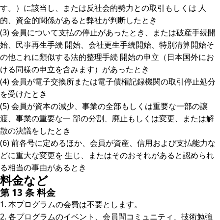
す。）に該当し、または反社会的勢力との取引もしくは 人
的、資金的関係があると弊社が判断したとき
(3) 会員について支払の停止があったとき、または破産手続開
始、民事再生手続 開始、会社更生手続開始、特別清算開始そ
の他これに類似する法的整理手続 開始の申立（日本国外にお
ける同様の申立を含みます）があったとき
(4) 会員が電子交換所または電子債権記録機関の取引停止処分
を受けたとき
(5) 会員が資本の減少、事業の全部もしくは重要な一部の譲
渡、事業の重要な一 部の分割、廃止もしくは変更、または解
散の決議をしたとき
(6) 前各号に定めるほか、会員が資産、信用および支払能力な
どに重大な変更を 生じ、またはそのおそれがあると認められ
る相当の事由があるとき
料金など
第 13 条 料金
1. 本プログラムの会費は不要とします。
2. 各プログラムのイベント、会員間コミュニティ、技術勉強