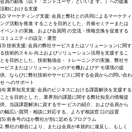
会員の顧客（以下「エンドユーザ」といいま す。）への提案
活動における支援
(2) マーケティング支援: 会員と弊社との共同によるマーケティ
ング活動を推進 することを目的とした、共催セミナーまたは
イベントの実施、および会員間 の交流・情報交換を促進する
コミュニティの設立・運営
(3) 技術支援: 会員の弊社サービスまたはソリューションに関す
る技術的スキル 向上およびソリューション活用を支援するこ
とを目的とした、技術勉強会・ トレーニングの実施、弊社サ
ービスまたはソリューションのデモ機およびデ モ環境の提
供、ならびに弊社技術やサービスに関する会員からの問い合わ
せ へのサポート
(4) 業界知見支援: 会員のビジネスにおける課題解決を支援する
ことを目的とし た、業界別の課題に関する弊社知見の情報提
供、当該課題解決に資するサー ビスの紹介、および会員から
の幅広い質問・相談に対応する、よろず相談窓 口の設置
(5) 前各号のほか弊社が別に定めるプログラム
2. 弊社の都合により、または会員が本規約に違反し、もしく