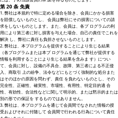
第 20 条 免責
1. 弊社は本規約で特に定める場合を除き、会員にかかる損害
を賠償しないものとし、 会員は弊社にその損害についての請
求をしないものとします。また、会員は、各プ ログラムの利
用により第三者に対し損害を与えた場合、自己の責任でこれを
解決 し、弊社に責任も負担させないものとします。
2. 弊社は、本プログラムを提供することにより生じる結果
（各プログラムまたは本プ ログラムを通じて弊社が提供する
情報を利用することにより生じる結果を含みま す）につい
て、会員に対し、設備の不具合、故障、第三者による不正侵
入、商取引 上の紛争、法令などにもとづく強制的な処分また
はそのほかの原因を問わず、責任 を負わないものとし、その
完全性、正確性、確実性、市場性、有用性、特定目的適 合
性、有効性、合法性などに関して明示的、または黙示的または
別の形での保証を するものではありません。
3. 弊社は、本プログラムを通じて会員間でなされた情報の授
受およびそれに付随して 会員間で行われる行為について責任