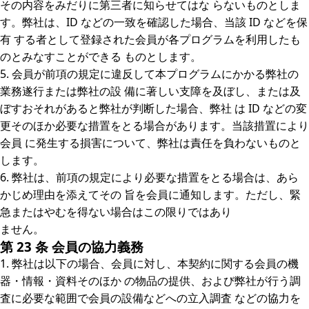
その内容をみだりに第三者に知らせてはな らないものとしま
す。弊社は、ID などの一致を確認した場合、当該 ID などを保
有 する者として登録された会員が各プログラムを利用したも
のとみなすことができる ものとします。
5. 会員が前項の規定に違反して本プログラムにかかる弊社の
業務遂行または弊社の設 備に著しい支障を及ぼし、または及
ぼすおそれがあると弊社が判断した場合、弊社 は ID などの変
更そのほか必要な措置をとる場合があります。当該措置により
会員 に発生する損害について、弊社は責任を負わないものと
します。
6. 弊社は、前項の規定により必要な措置をとる場合は、あら
かじめ理由を添えてその 旨を会員に通知します。ただし、緊
急またはやむを得ない場合はこの限りではあり
ません。
第 23 条 会員の協力義務
1. 弊社は以下の場合、会員に対し、本契約に関する会員の機
器・情報・資料そのほか の物品の提供、および弊社が行う調
査に必要な範囲で会員の設備などへの立入調査 などの協力を