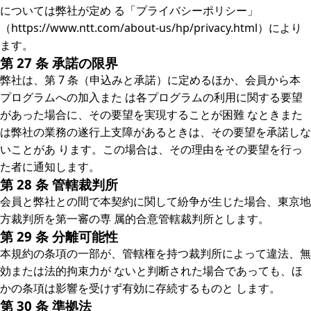
については弊社が定め る「プライバシーポリシー」
（https://www.ntt.com/about-us/hp/privacy.html）により
ます。
第 27 条 承諾の限界
弊社は、第 7 条（申込みと承諾）に定めるほか、会員から本
プログラムへの加入また は各プログラムの利用に関する要望
があった場合に、その要望を実現することが困難 なときまた
は弊社の業務の遂行上支障があるときは、その要望を承諾しな
いことがあ ります。この場合は、その理由をその要望を行っ
た者に通知します。
第 28 条 管轄裁判所
会員と弊社との間で本契約に関して紛争が生じた場合、東京地
方裁判所を第一審の専 属的合意管轄裁判所とします。
第 29 条 分離可能性
本規約の条項の一部が、管轄権を持つ裁判所によって違法、無
効または法的拘束力が ないと判断された場合であっても、ほ
かの条項は影響を受けず有効に存続するものと します。
第 30 条 準拠法