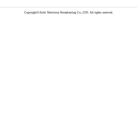
Copyright©Aichi Television Broadcasting Co.,LTD. All rights reserved.