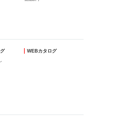
ング
WEBカタログ
し