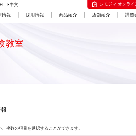
シモジマ オンライ
SH
中文
IR情報
採用情報
商品紹介
店舗紹介
講習
験教室
情報
い。複数の項目を選択することができます。