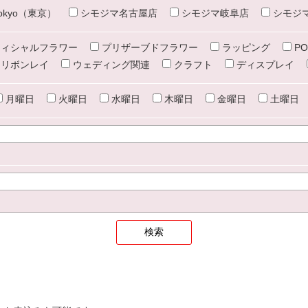
e tokyo（東京）
シモジマ名古屋店
シモジマ岐阜店
シモジ
ィシャルフラワー
プリザーブドフラワー
ラッピング
PO
リボンレイ
ウェディング関連
クラフト
ディスプレイ
月曜日
火曜日
水曜日
木曜日
金曜日
土曜日