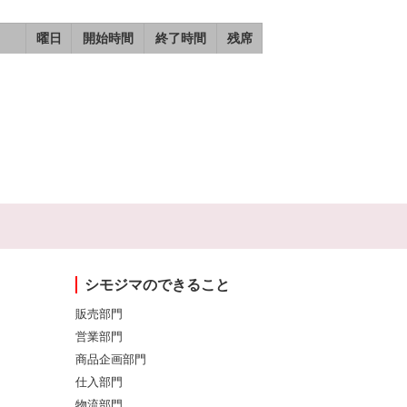
曜日
開始時間
終了時間
残席
シモジマのできること
販売部門
営業部門
商品企画部門
仕入部門
物流部門