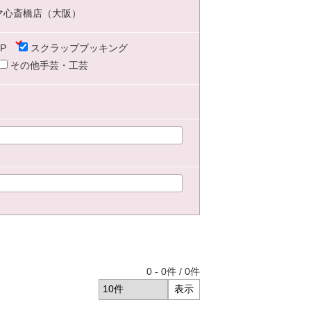
マ心斎橋店（大阪）
P
スクラップブッキング
その他手芸・工芸
0
-
0
件 /
0
件