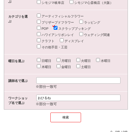
ぶ
シモジマ岐阜店
シモジマ心斎橋店（大阪）
アーティフィシャルフラワー
カテゴリを選
ぶ
プリザーブドフラワー
ラッピング
POP
スクラップブッキング
ハワイアンリボンレイ
ウェディング関連
クラフト
ディスプレイ
その他手芸・工芸
日曜日
月曜日
火曜日
水曜日
曜日を選ぶ
木曜日
金曜日
土曜日
講師名で選ぶ
※部分一致可
ワークショッ
プ名で選ぶ
※部分一致可