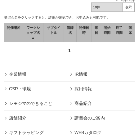
0
-
0
件 /
0
件
講習会名をクリックすると、詳細が確認でき、お申込みも可能です。
開催場所
ワークシ
サブタイ
講師
開催日
曜
開始
終了
残
ョップ名
トル
名
時
日
時間
時間
席
▲
1
企業情報
IR情報
CSR・環境
採用情報
シモジマのできること
商品紹介
店舗紹介
講習会のご案内
ギフトラッピング
WEBカタログ