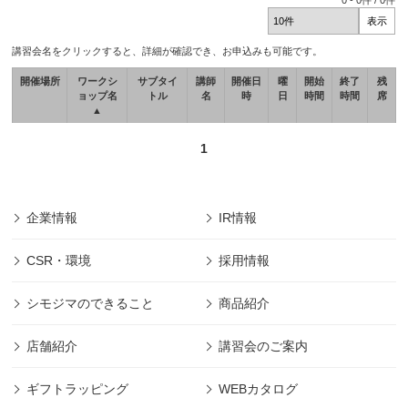
0
-
0
件 /
0
件
講習会名をクリックすると、詳細が確認でき、お申込みも可能です。
開催場所
ワークシ
サブタイ
講師
開催日
曜
開始
終了
残
ョップ名
トル
名
時
日
時間
時間
席
▲
1
企業情報
IR情報
CSR・環境
採用情報
シモジマのできること
商品紹介
店舗紹介
講習会のご案内
ギフトラッピング
WEBカタログ