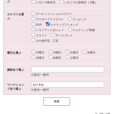
ぶ
シモジマ岐阜店
シモジマ心斎橋店（大阪）
アーティフィシャルフラワー
カテゴリを選
ぶ
プリザーブドフラワー
ラッピング
POP
スクラップブッキング
ハワイアンリボンレイ
ウェディング関連
クラフト
ディスプレイ
その他手芸・工芸
日曜日
月曜日
火曜日
水曜日
曜日を選ぶ
木曜日
金曜日
土曜日
講師名で選ぶ
※部分一致可
ワークショッ
プ名で選ぶ
※部分一致可