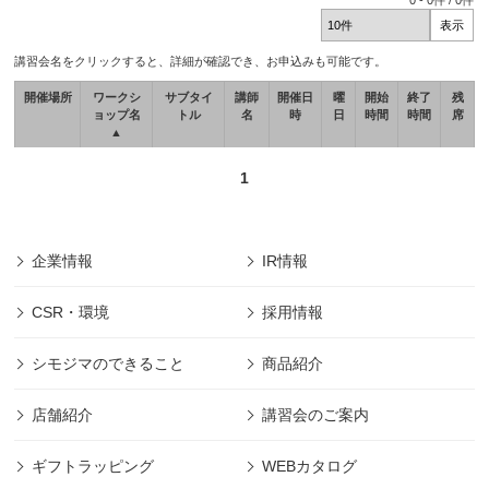
0
-
0
件 /
0
件
講習会名をクリックすると、詳細が確認でき、お申込みも可能です。
開催場所
ワークシ
サブタイ
講師
開催日
曜
開始
終了
残
ョップ名
トル
名
時
日
時間
時間
席
▲
1
企業情報
IR情報
CSR・環境
採用情報
シモジマのできること
商品紹介
店舗紹介
講習会のご案内
ギフトラッピング
WEBカタログ