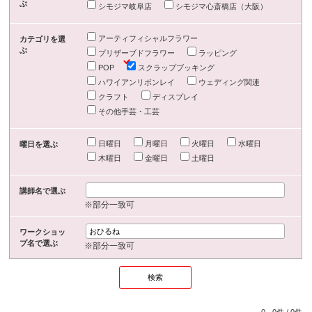
ぶ
シモジマ岐阜店
シモジマ心斎橋店（大阪）
アーティフィシャルフラワー
カテゴリを選
ぶ
プリザーブドフラワー
ラッピング
POP
スクラップブッキング
ハワイアンリボンレイ
ウェディング関連
クラフト
ディスプレイ
その他手芸・工芸
日曜日
月曜日
火曜日
水曜日
曜日を選ぶ
木曜日
金曜日
土曜日
講師名で選ぶ
※部分一致可
ワークショッ
プ名で選ぶ
※部分一致可