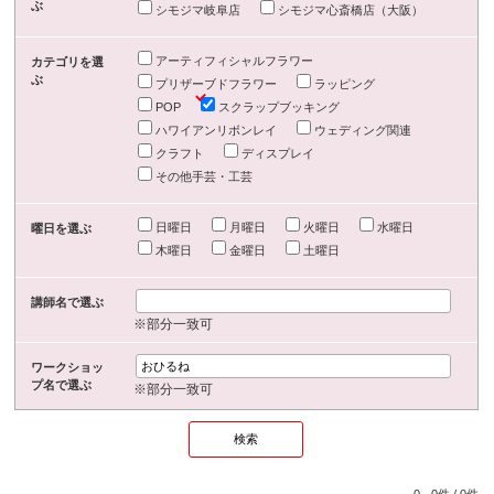
ぶ
シモジマ岐阜店
シモジマ心斎橋店（大阪）
アーティフィシャルフラワー
カテゴリを選
ぶ
プリザーブドフラワー
ラッピング
POP
スクラップブッキング
ハワイアンリボンレイ
ウェディング関連
クラフト
ディスプレイ
その他手芸・工芸
日曜日
月曜日
火曜日
水曜日
曜日を選ぶ
木曜日
金曜日
土曜日
講師名で選ぶ
※部分一致可
ワークショッ
プ名で選ぶ
※部分一致可