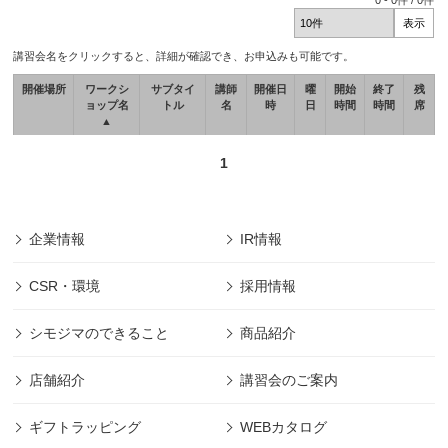
0
-
0
件 /
0
件
講習会名をクリックすると、詳細が確認でき、お申込みも可能です。
開催場所
ワークシ
サブタイ
講師
開催日
曜
開始
終了
残
ョップ名
トル
名
時
日
時間
時間
席
▲
1
企業情報
IR情報
CSR・環境
採用情報
シモジマのできること
商品紹介
店舗紹介
講習会のご案内
ギフトラッピング
WEBカタログ