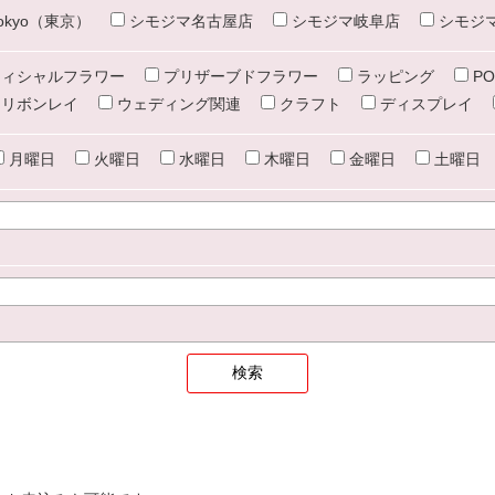
e tokyo（東京）
シモジマ名古屋店
シモジマ岐阜店
シモジ
ィシャルフラワー
プリザーブドフラワー
ラッピング
PO
リボンレイ
ウェディング関連
クラフト
ディスプレイ
月曜日
火曜日
水曜日
木曜日
金曜日
土曜日