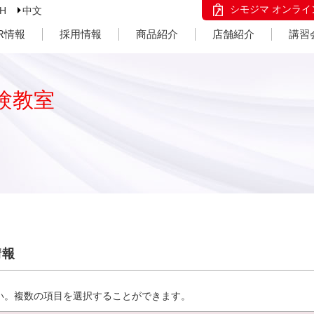
シモジマ オンライ
SH
中文
IR情報
採用情報
商品紹介
店舗紹介
講習
験教室
情報
い。複数の項目を選択することができます。