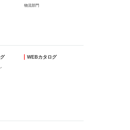
物流部門
ング
WEBカタログ
し