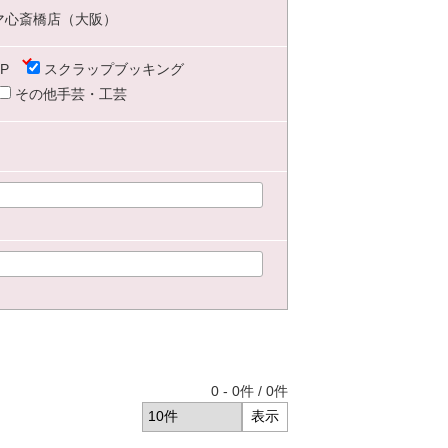
マ心斎橋店（大阪）
P
スクラップブッキング
その他手芸・工芸
0
-
0
件 /
0
件