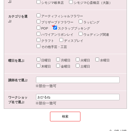
ぶ
シモジマ岐阜店
シモジマ心斎橋店（大阪）
アーティフィシャルフラワー
カテゴリを選
ぶ
プリザーブドフラワー
ラッピング
POP
スクラップブッキング
ハワイアンリボンレイ
ウェディング関連
クラフト
ディスプレイ
その他手芸・工芸
日曜日
月曜日
火曜日
水曜日
曜日を選ぶ
木曜日
金曜日
土曜日
講師名で選ぶ
※部分一致可
ワークショッ
プ名で選ぶ
※部分一致可