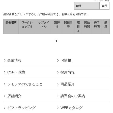
0
-
0
件 /
0
件
講習会名をクリックすると、詳細が確認でき、お申込みも可能です。
開催場所
ワークシ
サブタイ
講師
開催日
曜
開始
終了
残
ョップ名
トル
名
時
日
時間
時間
席
▲
1
企業情報
IR情報
CSR・環境
採用情報
シモジマのできること
商品紹介
店舗紹介
講習会のご案内
ギフトラッピング
WEBカタログ