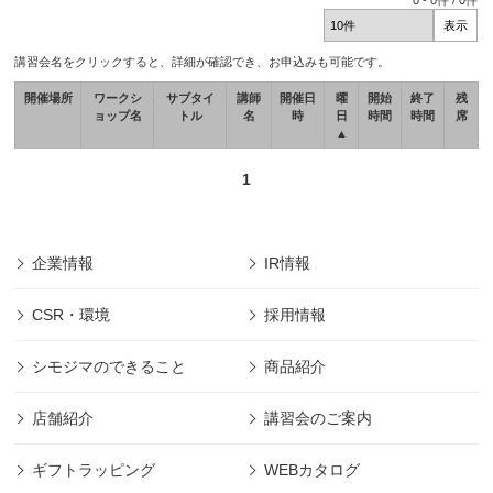
0
-
0
件 /
0
件
講習会名をクリックすると、詳細が確認でき、お申込みも可能です。
開催場所
ワークシ
サブタイ
講師
開催日
曜
開始
終了
残
ョップ名
トル
名
時
日
時間
時間
席
▲
1
企業情報
IR情報
CSR・環境
採用情報
シモジマのできること
商品紹介
店舗紹介
講習会のご案内
ギフトラッピング
WEBカタログ