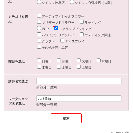
ぶ
シモジマ岐阜店
シモジマ心斎橋店（大阪）
アーティフィシャルフラワー
カテゴリを選
ぶ
プリザーブドフラワー
ラッピング
POP
スクラップブッキング
ハワイアンリボンレイ
ウェディング関連
クラフト
ディスプレイ
その他手芸・工芸
日曜日
月曜日
火曜日
水曜日
曜日を選ぶ
木曜日
金曜日
土曜日
講師名で選ぶ
※部分一致可
ワークショッ
プ名で選ぶ
※部分一致可